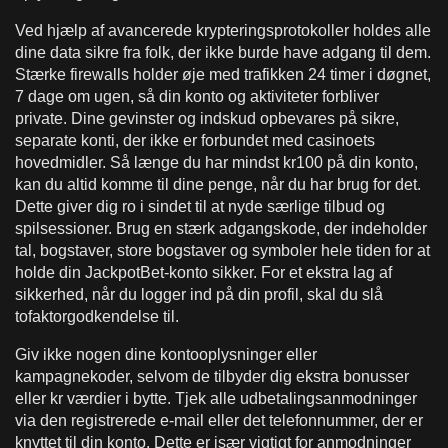
Ved hjælp af avancerede krypteringsprotokoller holdes alle
dine data sikre fra folk, der ikke burde have adgang til dem.
Stærke firewalls holder øje med trafikken 24 timer i døgnet,
7 dage om ugen, så din konto og aktiviteter forbliver
private. Dine gevinster og indskud opbevares på sikre,
separate konti, der ikke er forbundet med casinoets
hovedmidler. Så længe du har mindst kr100 på din konto,
kan du altid komme til dine penge, når du har brug for det.
Dette giver dig ro i sindet til at nyde særlige tilbud og
spilsessioner. Brug en stærk adgangskode, der indeholder
tal, bogstaver, store bogstaver og symboler hele tiden for at
holde din JackpotBet-konto sikker. For et ekstra lag af
sikkerhed, når du logger ind på din profil, skal du slå
tofaktorgodkendelse til.
Giv ikke nogen dine kontooplysninger eller
kampagnekoder, selvom de tilbyder dig ekstra bonusser
eller kr værdier i bytte. Tjek alle udbetalingsanmodninger
via den registrerede e-mail eller det telefonnummer, der er
knyttet til din konto. Dette er især vigtigt for anmodninger