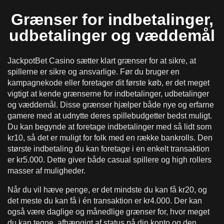
Grænser for indbetalinger,
udbetalinger og væddemål
JackpotBet Casino sætter klart grænser for at sikre, at
spillerne er sikre og ansvarlige. Før du bruger en
kampagnekode eller foretager dit første køb, er det meget
vigtigt at kende grænserne for indbetalinger, udbetalinger
og væddemål. Disse grænser hjælper både nye og erfarne
gamere med at udnytte deres spillebudgetter bedst muligt.
Du kan begynde at foretage indbetalinger med så lidt som
kr10, så det er muligt for folk med en række bankrolls. Den
største indbetaling du kan foretage i en enkelt transaktion
er kr5.000. Dette giver både casual spillere og high rollers
masser af muligheder.
Når du vil hæve penge, er det mindste du kan få kr20, og
det meste du kan få i én transaktion er kr4.000. Der kan
også være daglige og månedlige grænser for, hvor meget
du kan tegne, afhængigt af status på din konto og den