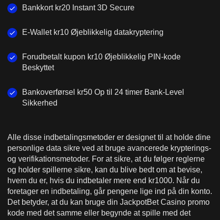
Bankkort kr20 Instant 3D Secure
E-Wallet kr10 Øjeblikkelig datakryptering
Forudbetalt kupon kr10 Øjeblikkelig PIN-kode
Beskyttet
Bankoverførsel kr50 Op til 24 timer Bank-Level
Sikkerhed
Alle disse indbetalingsmetoder er designet til at holde dine
personlige data sikre ved at bruge avancerede krypterings-
og verifikationsmetoder. For at sikre, at du følger reglerne
og holder spillerne sikre, kan du blive bedt om at bevise,
hvem du er, hvis du indbetaler mere end kr1000. Når du
foretager en indbetaling, går pengene lige ind på din konto.
Det betyder, at du kan bruge din JackpotBet Casino promo
kode med det samme eller begynde at spille med det