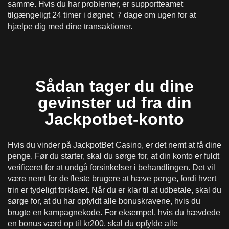
samme. Hvis du har problemer, er supportteamet
tilgængeligt 24 timer i døgnet, 7 dage om ugen for at
hjælpe dig med dine transaktioner.
Sådan tager du dine
gevinster ud fra din
Jackpotbet-konto
Hvis du vinder på JackpotBet Casino, er det nemt at få dine
penge. Før du starter, skal du sørge for, at din konto er fuldt
verificeret for at undgå forsinkelser i behandlingen. Det vil
være nemt for de fleste brugere at hæve penge, fordi hvert
trin er tydeligt forklaret. Når du er klar til at udbetale, skal du
sørge for, at du har opfyldt alle bonuskravene, hvis du
brugte en kampagnekode. For eksempel, hvis du hævdede
en bonus værd op til kr200, skal du opfylde alle