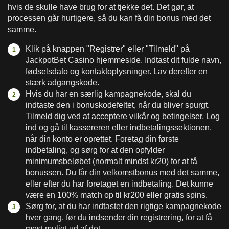
hvis de skulle have brug for at tjekke det. Det gør, at
processen går hurtigere, så du kan få din bonus med det
samme.
Klik på knappen "Registrer" eller "Tilmeld" på
JackpotBet Casino hjemmeside. Indtast dit fulde navn,
fødselsdato og kontaktoplysninger. Lav derefter en
stærk adgangskode.
Hvis du har en særlig kampagnekode, skal du
indtaste den i bonuskodefeltet, når du bliver spurgt.
Tilmeld dig ved at acceptere vilkår og betingelser. Log
ind og gå til kassereren eller indbetalingssektionen,
når din konto er oprettet. Foretag din første
indbetaling, og sørg for at den opfylder
minimumsbeløbet (normalt mindst kr20) for at få
bonussen. Du får din velkomstbonus med det samme,
eller efter du har foretaget en indbetaling. Det kunne
være en 100% match op til kr200 eller gratis spins.
Sørg for, at du har indtastet den rigtige kampagnekode
hver gang, før du indsender din registrering, for at få
mest muligt ud af det.