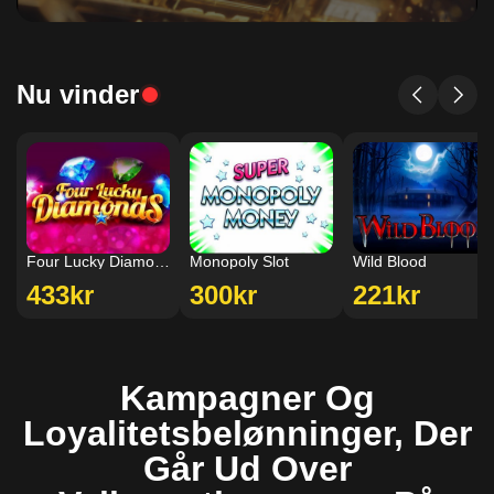
Nu vinder
Four Lucky Diamonds
Monopoly Slot
Wild Blood
433kr
300kr
221kr
Kampagner Og
Loyalitetsbelønninger, Der
Går Ud Over