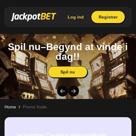
Log ind
Registrer
Spil nu–Begynd at vinde i
dag!!
Spil nu
Home
Promo Kode
Jackpotbet Casino Kampagnekode