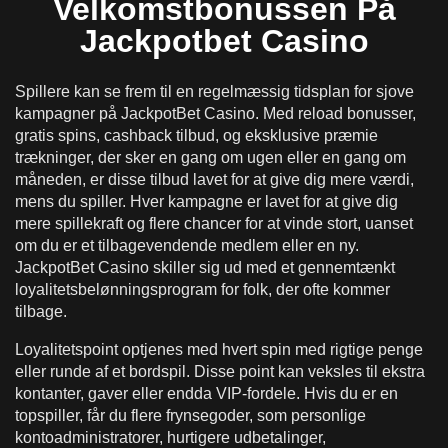
Velkomstbonussen På
Jackpotbet Casino
Spillere kan se frem til en regelmæssig tidsplan for sjove
kampagner på JackpotBet Casino. Med reload bonusser,
gratis spins, cashback tilbud, og eksklusive præmie
trækninger, der sker en gang om ugen eller en gang om
måneden, er disse tilbud lavet for at give dig mere værdi,
mens du spiller. Hver kampagne er lavet for at give dig
mere spillekraft og flere chancer for at vinde stort, uanset
om du er et tilbagevendende medlem eller en ny.
JackpotBet Casino skiller sig ud med et gennemtænkt
loyalitetsbelønningsprogram for folk, der ofte kommer
tilbage.
Loyalitetspoint optjenes med hvert spin med rigtige penge
eller runde af et bordspil. Disse point kan veksles til ekstra
kontanter, gaver eller endda VIP-fordele. Hvis du er en
topspiller, får du flere frynsegoder, som personlige
kontoadministratorer, hurtigere udbetalinger,